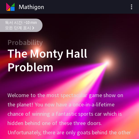
독서 시간: ~10 min
모든 단계 표시
Probability
The Monty Hall
Problem
Welcome to the most spectacular game show on
the planet!
You now have a once-in-a-lifetime
chance of winning a fantastic sports car which is
hidden behind one of these three doors.
Unfortunately, there are only goats behind the other