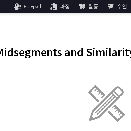
Polypad
과정
활동
수업
Midsegments and Similarit