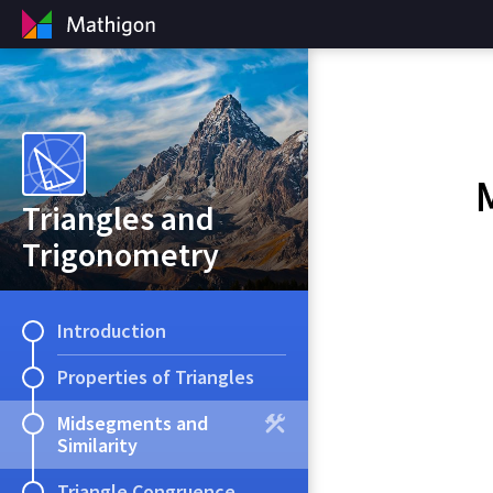
Triangles and
Trigonometry
Introduction
Properties of Triangles
Midsegments and
Similarity
Triangle Congruence